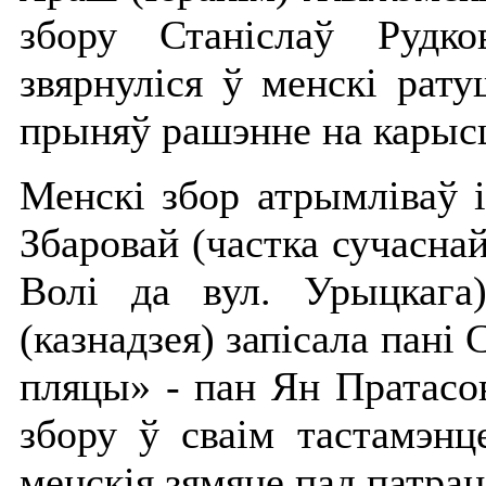
збору Станіслаў Рудк
звярнуліся ў менскі рату
прыняў рашэнне на карысц
Менскі збор атрымліваў і
Збаровай (частка сучаснай
Волі да вул. Урыцкага)
(казнадзея) запісала пані
пляцы» - пан Ян Пратасов
збору ў сваім тастамэнц
менскія зямяне пад патра