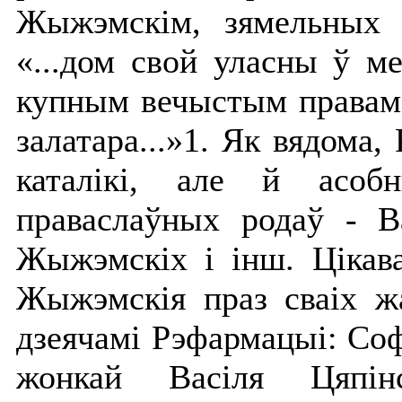
Жыжэмскім, зямельных 
«...дом свой уласны ў м
купным вечыстым правам
залатара...»1. Як вядома
каталікі, але й асобн
праваслаўных родаў - Ва
Жыжэмскіх і інш. Цікав
Жыжэмскія праз сваіх ж
дзеячамі Рэфармацыі: Со
жонкай Васіля Цяпінс