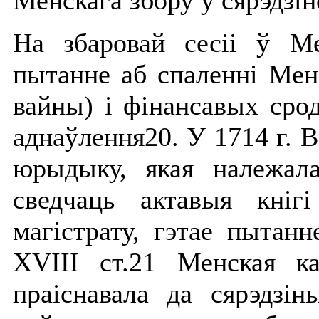
Менскага збору ў сярэдзін
На збаровай сесіі ў Ме
пытанне аб спаленні Менс
вайны) і фінансавых срод
аднаўлення20. У 1714 г. 
юрыдыку, якая належал
сведчаць актавыя кніг
магістрату, гэтае пытан
ХVІІІ ст.21 Менская ка
праіснавала да сярэдзін