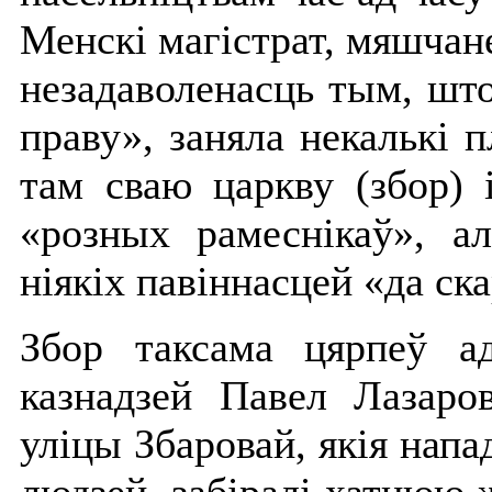
Менскі магістрат, мяшчане
незадаволенасць тым, шт
праву», заняла некалькі п
там сваю царкву (збор) 
«розных рамеснікаў», а
ніякіх павіннасцей «да ск
Збор таксама цярпеў а
казнадзей Павел Лазаро
уліцы Збаровай, якія напад