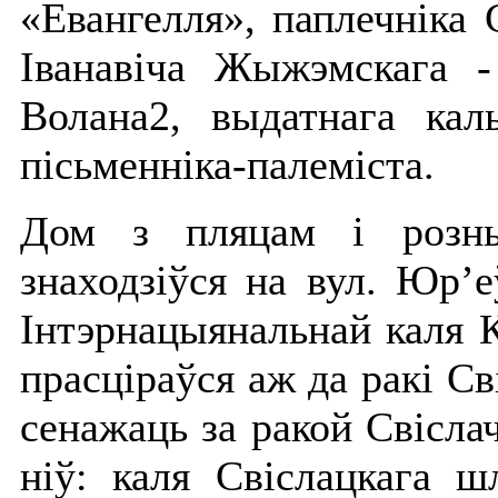
«Евангелля», паплечніка
Іванавіча Жыжэмскага 
Волана2, выдатнага каль
пісьменніка-палеміста.
Дом з пляцам і розны
знаходзіўся на вул. Юр’е
Інтэрнацыянальнай каля 
прасціраўся аж да ракі Св
сенажаць за ракой Свіслач
ніў: каля Свіслацкага 