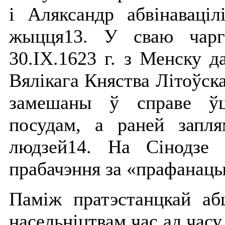
і Аляксандр абвінаваці
жыцця13. У сваю чарг
30.ІХ.1623 г. з Менску д
Вялікага Княства Літоўска
замешаны ў справе ўц
посудам, а раней запля
людзей14. На Сінодзе 
прабачэння за «прафанацы
Паміж пратэстанцкай аб
насельніцтвам час ад часу