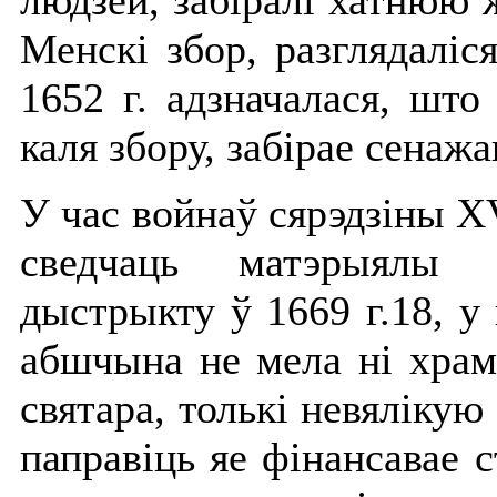
людзей, забіралі хатнюю 
Менскі збор, разглядаліся
1652 г. адзначалася, што
каля збору, забірае сенажа
У час войнаў сярэдзіны ХV
сведчаць матэрыялы р
дыстрыкту ў 1669 г.18, у 
абшчына не мела ні храма
святара, толькі невялікую
паправіць яе фінансавае 