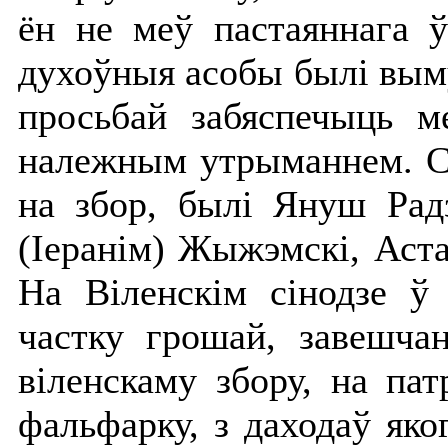
ён не меў пастаяннага ў
духоўныя асобы былі вым
просьбай забяспечыць м
належным утрыманнем. Ся
на збор, былі Януш Рад
(Іеранім) Жыжэмскі, Аста
На Віленскім сінодзе ў 
частку грошай, завешча
віленскаму збору, на па
фальфарку, з даходаў як