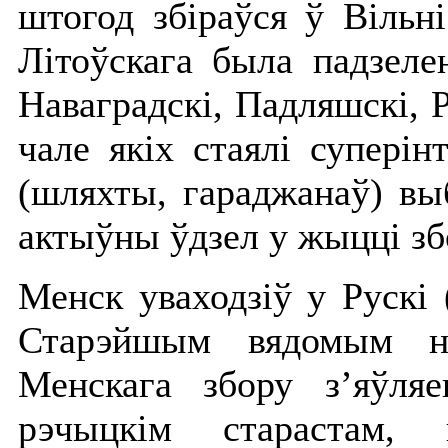
штогод збіраўся ў Вільн
Літоўскага была падзеле
Наваградскі, Падляшскі, Р
чале якіх стаялі суперін
(шляхты, гараджанаў) выб
актыўны ўдзел у жыцці зб
Менск уваходзіў у Рускі 
Старэйшым вядомым на
Менскага збору з’яўля
рэчыцкім старастам, 