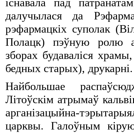
існавала пад патраната
далучылася да Рэфарма
рэфармацкіх суполак (Віл
Полацк) пэўную ролю 
зборах будаваліся храмы,
бедных старых), друкарні.
Найбольшае распаўсю
Літоўскім атрымаў кальві
арганізацыйна-тэрытарыя
царквы. Галоўным кіру