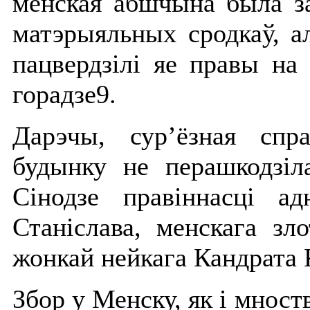
менская абшчына была за
матэрыяльных сродкаў, ал
пацвердзілі яе правы на
горадзе9.
Дарэчы, сур’ёзная спр
будынку не перашкодзі
Сінодзе правіннасці 
Станіслава, менскага зло
жонкай нейкага Кандрата 
Збор у Менску, як і мност