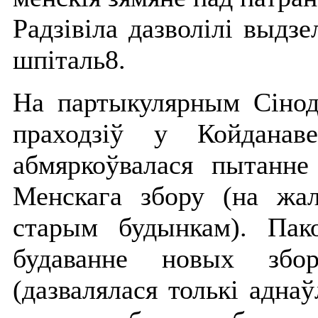
Радзівіла дазволілі выдз
шпіталь8.
На партыкулярным Сінодз
праходзіў у Койданав
абмяркоўвалася пытанне
Менскага збору (на жал
старым будынкам). Пако
будаванне новых збор
(дазвалялася толькі аднаў