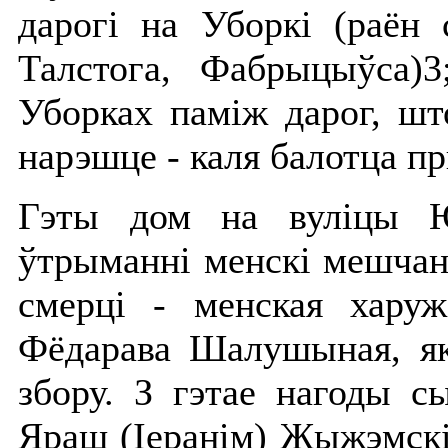
дарогі на Уборкі (раён 
Талстога, Фабрыцыўса)3
Уборках паміж дарог, ш
нарэшце - каля балотца п
Гэты дом на вуліцы Ю
ўтрыманні менскі мешчані
смерці - менская харуж
Фёдарава Шалушыная, як
збору. З гэтае нагоды с
Яраш (Іеранім) Жыжэмскі