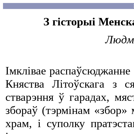
З гісторыі Менск
Людмі
Імклівае распаўсюджанне 
Княства Літоўскага з с
стварэння ў гарадах, мяс
збораў (тэрмінам «збор»
храм, і суполку пратэста