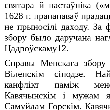
святара й настаўніка («м
1628 г. прапанаваў прадаць
не прыносілі даходу. За 
збору было даручана на
Цадроўскаму12.
Справы Менскага збору 
Віленскім сінодзе. Н
канфлікт паміж мен
Кавячынскім і мужам я
Самуйлам Горскім. Кавя