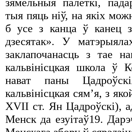
зямельныя палеткі, пад
тыя пяць ніў, на якіх мож
б усе з канца ў канец з
дзесятак». У матэрыяла
заклапочанасць з тае на
кальвінісцкая школа ў К
нават паны Цадроўск
кальвінісцкая сям’я, з я
ХVІІ ст. Ян Цадроўскі), 
Менск да езуітаў19. Дарэ