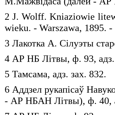
М.Мажвідаса (далей - АР Н
2 J. Wolff. Kniaziowie lit
wieku. - Warszawa, 1895. - 
3 Лакотка А. Сілуэты старо
4 АР НБ Літвы, ф. 93, адз.
5 Тамcама, адз. зах. 832.
6 Аддзел рукапісаў Навуко
- АР НБАН Літвы), ф. 40, а