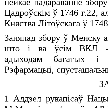
нейкае падараванне збор
Цадроўскім ў 1746 г.22, а
Княства Літоўскага ў 1748 
Заняпад збору ў Менску 
што і ва ўсім ВКЛ - 
адыходам багатых і 
Рэфармацыі, спусташальны
З
1 Аддзел рукапісаў Нацы