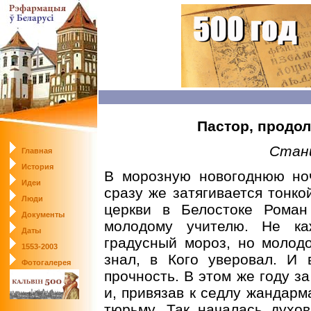
Пастор, продо
Стани
Главная
История
В морозную новогоднюю ноч
Идеи
сразу же затягивается тонко
Люди
церкви в Белостоке Роман
Документы
молодому учителю. Не ка
Даты
градусный мороз, но молод
1553-2003
знал, в Кого уверовал. И
Фотoгалерея
прочность. В этом же году з
и, привязав к седлу жандарм
тюрьму. Так началась духо