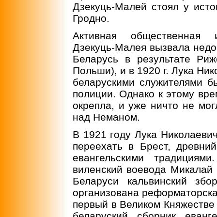
Дзекуць-Малей стоял у ист
Гродно.
Активная общественная и
Дзекуць-Малея вызвала недо
Беларусь в результате Риж
Польши), и в 1920 г. Лука Ни
беларускими служителями б
полиции. Однако к этому вре
окрепла, и уже ничто не мог
над Неманом.
В 1921 году Лука Николаеви
переехать в Брест, древни
евангельскими традициям
виленский воевода Микалай
Беларуси кальвинский зб
организована реформаторская
первый в Великом Княжестве 
беларуский сборник еванг