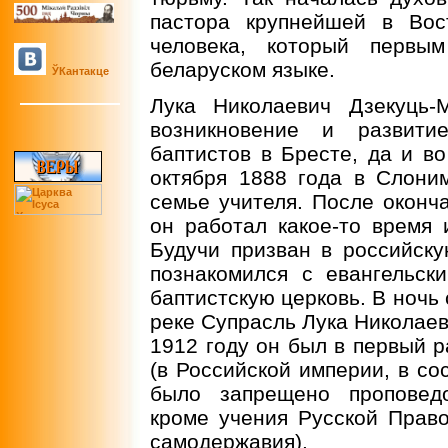
пастора крупнейшей в Вос
человека, который первы
беларуском языке.
ЎКантакце
Лука Николаевич Дзекуць-
возникновение и развитие
баптистов в Бресте, да и в
октября 1888 года в Слони
семье учителя. После оконч
он работал какое-то время 
Будучи призван в российску
познакомился с евангельск
баптистскую церковь. В ночь 
реке Супрасль Лука Николаев
1912 году он был в первый р
(в Российской империи, в со
было запрещено проповедо
кроме учения Русской Прав
самодержавия).