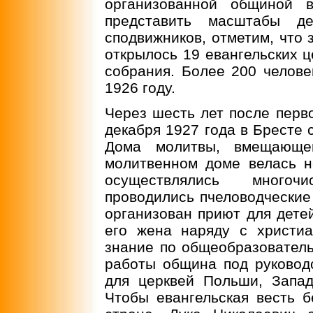
организованной общиной 
представить масштабы де
сподвижников, отметим, что 
открылось 19 евангельских ц
собрания. Более 200 челове
1926 году.
Через шесть лет после перв
декабря 1927 года в Бресте
Дома молитвы, вмещающе
молитвенном доме велась н
осуществлялись многоч
проводились пчеловодческие
организован приют для детей
его жена наряду с христи
знание по общеобразовател
работы община под руковод
для церквей Польши, Запа
Чтобы евангельская весть б