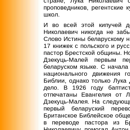
стране, Лука Николаевич 
проповедников, регентские 
школ.
И во всей этой кипучей д
Николаевич никогда не забы
Слово Истины беларускому на
17 книжек с польского и русс
пастор Брестской общины. Но
Дзекуць-Малей первым п
беларуском языке. С начала
национального движения г
Библии, однако только Лука
дело. В 1926 году баптис
отпечатаны Евангелия от 
Дзекуць-Малея. На следующ
первый беларуский пере
Британское Библейское обще
в переводе пастора из Бр
Николаевичу помогал Антон 