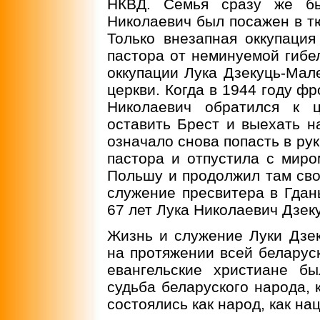
НКВД. Семья сразу же бы
Николаевич был посажен в тю
Только внезапная оккупаци
пастора от неминуемой гибе
оккупации Лука Дзекуць-Мал
церкви. Когда в 1944 году фр
Николаевич обратился к 
оставить Брест и выехать на
означало снова попасть в ру
пастора и отпустила с миро
Польшу и продолжил там сво
служение пресвитера в Гдань
67 лет Лука Николаевич Дзек
Жизнь и служение Луки Дзек
на протяжении всей беларуско
евангельские христиане б
судьба беларуского народа, 
состоялись как народ, как нац