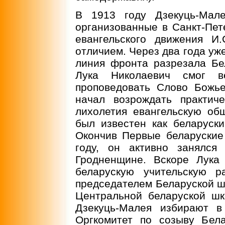
В 1913 году Дзекуць-Мале
организованные в Санкт-Пет
евангельского движения И
отличием. Через два года уж
линия фронта разрезала Бе
Лука Николаевич смог в
проповедовать Слово Божь
начал возрождать практич
лихолетия евангельскую об
был известен как беларуск
Окончив Первые беларуские
году, он активно занялся
Гродненщине. Вскоре Лука
беларускую учительскую р
председателем Беларуской ш
Центральной беларуской ш
Дзекуць-Малея избирают в
Оргкомитет по созыву Бел