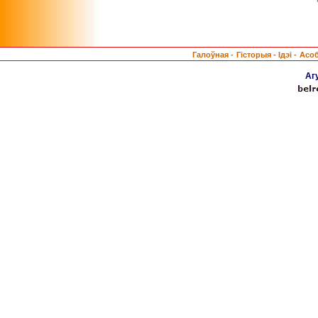
Галоўная -
Гісторыя -
Ідэі -
Асо
Аг