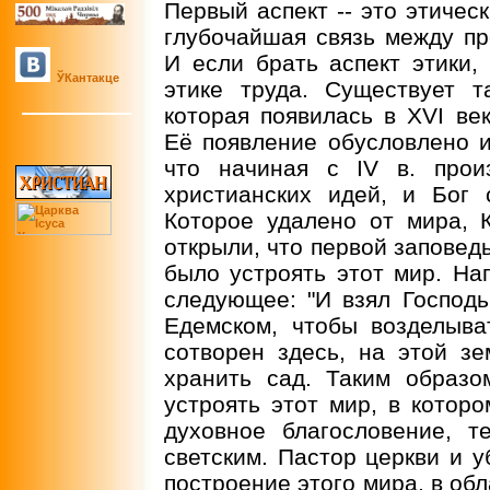
Первый аспект -- это этическ
глубочайшая связь между пр
И если брать аспект этики,
ЎКантакце
этике труда. Существует т
которая появилась в XVI ве
Её появление обусловлено 
что начиная с IV в. прои
христианских идей, и Бог 
Которое удалено от мира, 
открыли, что первой заповед
было устроять этот мир. На
следующее: "И взял Господь
Едемском, чтобы возделыва
сотворен здесь, на этой зе
хранить сад. Таким образо
устроять этот мир, в котор
духовное благословение, 
светским. Пастор церкви и 
построение этого мира, в об