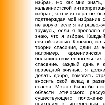
избран. Но как мне знать,
кальвинистской интерпретаци
избран, что моя вера не бы
подтверждая моё избрание с
не ворую, если я не развожу
тружусь, если я проявляю в
знаю, что я избран. Кажды
святой жизнью. Конечно, каль
теории спасения, один из а
например, арменианска
большинством евангельских о
спасение. Каждый день я 
праведной жизнью: я долж
делать добро, помогать стр
вносить свой вклад в разв
спасён. Можно было бы сказ
области этического расс
существующего положени
приходим к интересным ре