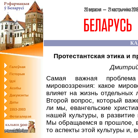
КА
Протестантская этика и
Дмитрий
Галоўная
Гісторыя
Самая важная проблема
Ідэі
мировоззрения: какое миро
Асобы
влияет на жизнь отдельных 
Дакумэнты
Второй вопрос, который важ
Даты
ли мы, евангельские христиа
1553-2003
нашей культуры, в развитие 
Фотагалерэя
Мы обращаемся в прошлое, в 
то аспекты этой культуры и, 