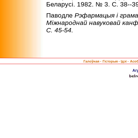
Беларусi. 1982. № 3. С. 38--3
Паводле
Рэфармацыя і грам
Міжнароднай навуковай канфер
С. 45-54.
Галоўная -
Гісторыя -
Ідэі -
Асо
Аг