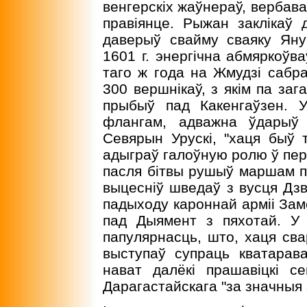
венгерскiх жаўнераў, вербава
правiянце. Рыжан заклiкаў
даверыў свайму сваяку Яну
1601 г. энергiчна абмяркоўва
таго ж года на Жмудзi сабра
300 вершнiкаў, з якiм па заг
прыбыў пад Какенгаўзен. 
флангам, адважна ўдарыў
Севярын Урускi, "хаця быў 
адыграў галоўную ролю ў пер
пасля бiтвы рушыў маршам п
выцеснiў шведаў з вусця Дз
падыходу кароннай армii Замо
пад Дыямент з пяхотай. У
папулярнасць, што, хаця сва
выступаў супраць кватарав
нават далёкi прашавiцкi се
Дарагастайскага "за значныя з