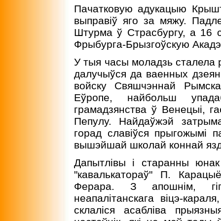
Пачатковую адукацыю Крышт
выправiў яго за мяжу. Падле
Штурма ў Страсбургу, а 16 с
Фрыбурга-Брызгоўскую Акадэ
У тыя часы моладзь сталела
далучыўся да ваенных дзеянн
войску Свяшчэннай Рымска
Еўропе, найбольш упада
грамадзянства ў Венецыi, г
Пепулу. Найдаўжэй затрыма
горад славiўся прыгожымi п
вышэйшай школай коннай яз
Дапытлiвы i старанны юнак
"кавалькатораў" П. Карацы
Ферара. З апошнiм, гi
неапалiтанскага вiцэ-караля
склалiся асаблiва прыязны