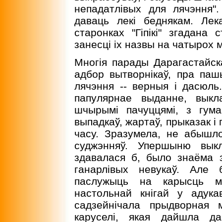
непадатлiвых для лячэння"
даваць лекi беднякам. Лек
старонках "Гiпiкi" згадана
занесцi iх назвы на чатырох м
Многiя парады Дарагастайск
адбор вытворнiкаў, пра па
лячэння -- верныя i дасюль.
папулярнае выданне, выкл
шчырымi пачуццямi, з гум
выпадкаў, жартаў, прыказак i
часу. Зразумела, не абышл
суджэнняў. Упершыню вык
здавалася б, было знаёма з
ганарлiвых невукаў. Але
паслужыць на карысць мно
настольнай кнiгай у адука
садзейнiчала прыдворная
каруселi, якая дайшла да