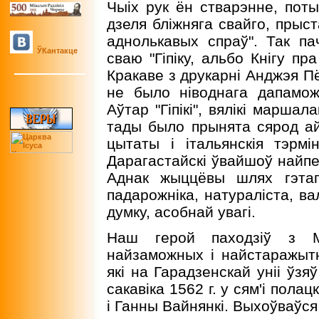
Чыіх рук ён стварэнне, пот
дзеля бліжняга свайго, прыст
аднолькавых спраў". Так п
ЎКантакце
сваю "Гіпіку, альбо Кнігу пр
Кракаве з друкарнi Анджэя П
не было нiводнага дапаможн
Аўтар "Гiпiкi", вялiкi маршал
тады было прынята сярод а
цытаты i iтальянскiя тэрм
Дарагастайскi ўвайшоў найпе
Аднак жыццёвы шлях гэтаг
падарожнiка, натуралiста, ва
думку, асобнай увагi.
Наш герой паходзiў з Ма
найзаможных i найстаражытны
якi на Гарадзенскай унii ўзя
сакавiка 1562 г. у сям'і пол
i Ганны Вайнянкi. Выхоўваўся 