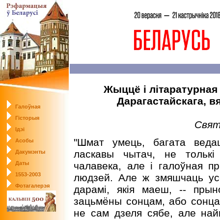
Жыццё і літаратурна
Дарагастайскага, в
Галоўная
Гісторыя
Свят
Ідэі
"Шмат умець, багата веда
Асобы
ласкавы чытач, не толькі
Дакумэнты
Даты
чалавека, але і галоўная п
1553-2003
людзей. Але ж змяшчаць усё
Фотагалерэя
дарамі, якія маеш, -- прын
зацьмёны сонцам, або сонца
не сам дзеля сябе, але на