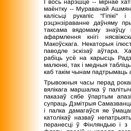
I вось нарэшце -- мiрнае х
маёнтку -- Мураванай Ашмян
калiсьцi рукапiс "Гiпiкi
рэцэнзiраванне даўняму пры
таксама вядомаму знаўцу 
афармлення кнiгi нясвiжс
Макоўскага. Некаторыя iлюст
паводле эскiзаў аўтара. Х
рабiць усё на карысць Радз
малюнкi, так i медныя таблiц
каб такiм чынам падтрымаць 
Трывожныя часы перад рокаш
вялiкага маршалка ў палiты
паказаў сябе ўпартым апаз
супраць Дзмiтрыя Самазванц
i палка дамагаўся яе ўмац
католiкаў назваў непатрыя
перанесцi ў Фiнляндыю i з