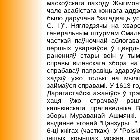
маскоўскага паходу Жыгiмонта
чале асабiстага коннага аддз
было даручана "загадваць усi
С. I.)". Нягледзячы на хвар
генеральным штурмам Смален
часткай паўночнай аблогава
першых уварваўся ў цвярды
раненняў стары воiн у ты
справы вiленскага збора на в
спрабаваў паправiць здароўе
хадзiў ужо толькi на мыл
займаўся справамi. У 1613 го
Дарагастайскi ажанiўся ў тр
хаця ўжо страчваў рэшт
кальвiнскага прапаведнiка
зборы Мураванай Ашмянкi. 
выданне ягонай "Цэнзуры..." 
6-цi кнiгах (частках). У "Pols
iншых крынiцах можна пра