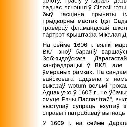
флоту, прасiў у караля дазв
падчас лячэння ў Сiлезii гэт
быў гасцiнна прыняты i
прыдворны мастак Iдзi Садэ
гравёраў фламандскай школ
партрэт Крыштафа Мiкалая Да
На сейме 1606 г. вялiкi мар
ВКЛ зноў баранiў варшаўс
Зебжыдоўскага Дарагаста
канфедэрацыi ў ВКЛ, але 
ўмераных рамках. На сандамi
вайсковага аддзела з нам
выказаў wotum вельмi "рока
Аднак ужо ў 1607 г., не ўбач
смуце Рэчы Паспалiтай", выл
выступаў супраць езуiтаў 
справы i патрабаваў выгнаць 
У 1609 г. на сейме Дарага