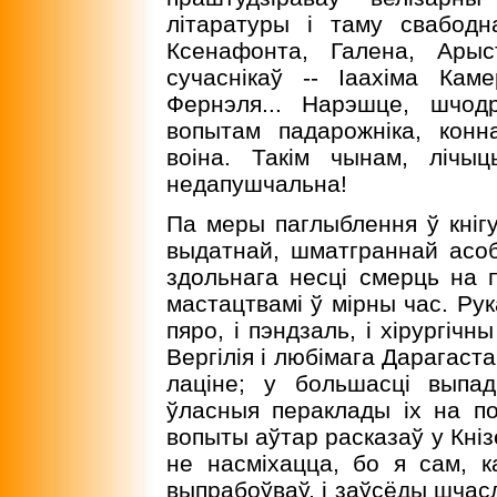
лiтаратуры i таму свабод
Ксенафонта, Галена, Арыс
сучаснiкаў -- Iаахiма Ка
Фернэля... Нарэшце, шчод
вопытам падарожнiка, конн
воiна. Такiм чынам, лiчыць
недапушчальна!
Па меры паглыблення ў кнiгу
выдатнай, шматграннай асо
здольнага несцi смерць на п
мастацтвамi ў мiрны час. Ру
пяро, i пэндзаль, i хiрургiч
Вергiлiя i любiмага Дарагаст
лацiне; у большасцi выпа
ўласныя пераклады iх на п
вопыты аўтар расказаў у Кнiз
не насмiхацца, бо я сам, к
выпрабоўваў, i заўсёды шчасл