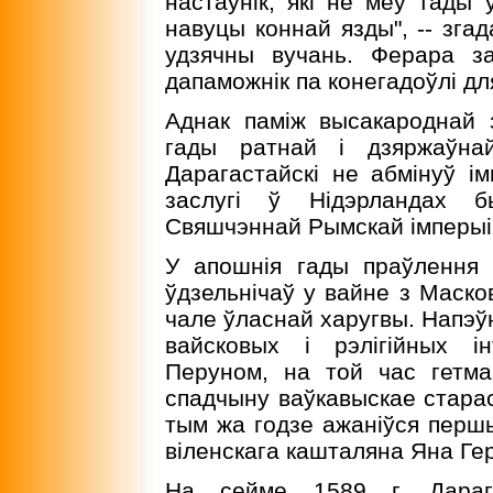
настаўнiк, якi не меў тады 
навуцы коннай язды", -- згадаў
удзячны вучань. Ферара з
дапаможнiк па конегадоўлi дл
Аднак памiж высакароднай 
гады ратнай i дзяржаўна
Дарагастайскi не абмiнуў i
заслугi ў Нiдэрландах 
Свяшчэннай Рымскай iмперыi.
У апошнiя гады праўлення
ўдзельнiчаў у вайне з Маско
чале ўласнай харугвы. Напэўн
вайсковых i рэлiгiйных i
Перуном, на той час гетм
спадчыну ваўкавыскае стараст
тым жа годзе ажанiўся першы
вiленскага кашталяна Яна Ге
На сейме 1589 г. Дарага