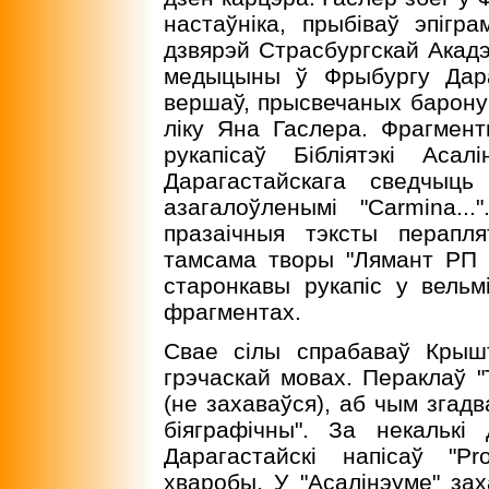
настаўніка, прыбіваў эпіг
дзвярэй Страсбургскай Акадэ
медыцыны ў Фрыбургу Дара
вершаў, прысвечаных барону 
ліку Яна Гаслера. Фрагмент
рукапісаў Бібліятэкі Аса
Дарагастайскага сведчыць
азагалоўленымі "Carmina.
празаічныя тэксты перапл
тамсама творы "Лямант РП маці
старонкавы рукапіс у вельм
фрагментах.
Свае сілы спрабаваў Крыш
грэчаскай мовах. Пераклаў "
(не захаваўся), аб чым згадва
біяграфічны". За некальк
Дарагастайскі напісаў "Pr
хваробы. У "Асалінэуме" зах