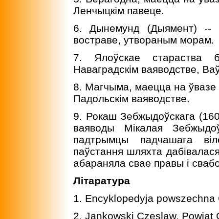
Ленчыцкiм павеце.
6. Дынемунд (Дыямент) --
востраве, утвораным морам.
7. Ялоўскае стараства 
Наваградскiм ваяводстве, Ва
8. Магчыма, маецца на ўвазе
Падольскiм ваяводстве.
9. Рокаш Зебжыдоўскага (1606
ваяводы Мiкалая Зебжыдоў
падтрымцы падчашага вiл
паўстання шляхта дабiвалася
абараняла свае правы i сваб
Лiтаратура
1. Encyklopedyja powszechna O
2. Jankowski Czeslaw. Powiat O