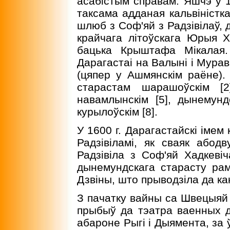
асабiстым справам. Яшчэ ў 1
таксама адданая кальвiнiстка
шлюб з Соф'яй з Радзiвiлаў, 
крайчага лiтоўскага Юрыя 
бацька Крыштафа Мiкалая.
Дарагастаi на Валынi i Мура
(цяпер у Ашмянскiм раёне)
старастам шарашоўскiм [2]
навамлынскiм [5], дынемундс
курылоўскiм [8].
У 1600 г. Дарагастайскi iмем
Радзiвiламi, як сваяк або
Радзiвiла з Соф'яй Хадкевi
дынемундскага старасту ра
Дзвiны, што прыводзiла да ка
З пачатку вайны са Швецыяй 
прыбыў да тэатра ваенных д
абароне Рыгi i Дыямента, за 