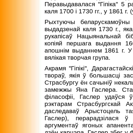
Перавыдавалася "Гiпiка" 5 ра
каля 1700 i 1730 гг., у 1861 г. 
Рыхтуючы беларускамоўны п
выдадзенай каля 1730 г., яка
рукапiсаў Нацыянальнай бiб
копiяй першага выдання 160
апошнiм выданнем 1861 г. У
вялiкая творчая група.
Акрамя "Гіпікі", Дарагастайс
твораў, якія ў большасці зас
Страсбургу ён сачыніў некаль
замежжы Яна Гаслера. Ста
філасофіі, Гаслер удаўся 
рэктарам Страсбургскай Ак
даследаваў Арыстоцель та
Гаслер), перарадзілася ў
аргументаў ягоных апанент
дзён карцэра. Гаслер збег у 