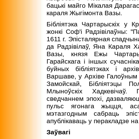
бацькі майго Мікалая Дарагас
караля Жыгімонта Вазы.
Бібліятэка Чартарыскіх у К
жонкі Соф'і Радзівілаўны: "Па
1611 г. Эпісталярная спадчын
да Радзівілаў, Яна Караля Х
Вазы, князя Ежы Чартарыс
Гарайскага і іншых сучасніка
буйных бібліятэках і арх
Варшаве, у Архіве Галоўным 
Замойскай, Бібліятэцы По
Млыноўскіх Хадкевічаў.
сведчаннем эпохі, дазваляюц
пульс ягонага жыцця, аса
мэтазгодным сабраць эпіс
апублікаваць у перакладзе на
Заўвагi