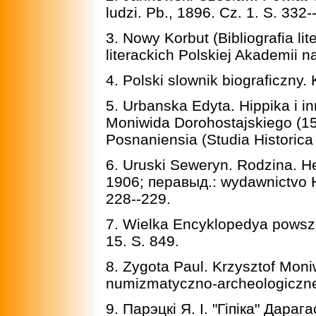
ludzi. Pb., 1896. Cz. 1. S. 332-
3. Nowy Korbut (Bibliografia lit
literackich Polskiej Akademii n
4. Polski slownik biograficzny.
5. Urbanska Edyta. Hippika i in
Moniwida Dorohostajskiego (15
Posnaniensia (Studia Historica
6. Uruski Seweryn. Rodzina. He
1906; перавыд.: wydawnictvo 
228--229.
7. Wielka Encyklopedya powsz
15. S. 849.
8. Zygota Paul. Krzysztof Moni
numizmatyczno-archeologiczne. 
9. Парэцкi Я. I. "Гiпiка" Дараг