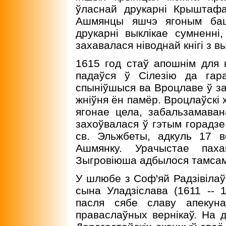
ўласнай друкарнi Крыштаф
Ашмянцы яшчэ ягоным баць
друкарнi выклiкае сумненнi
захавалася нiводнай кнiгi з 
1615 год стаў апошнiм для н
падаўся ў Сiлезiю да гар
спынiўшыся ва Вроцлаве ў з
жнiўня ён памёр. Вроцлаўскi 
ягонае цела, забальзамаван
захоўвалася ў гэтым горадзе
св. Эльжбеты, адкуль 17 
Ашмянку. Урачыстае пах
Зыгровiюша адбылося тамсам
У шлюбе з Соф'яй Радзiвiлаў
сына Уладзiслава (1611 -- 1
пасля сябе славу апекуна
праваслаўных вернiкаў. На д