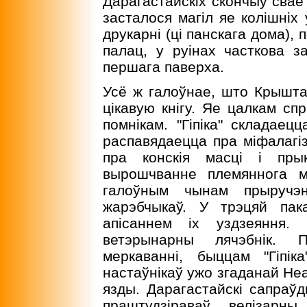
Дарагастайскiх скончыў сва
засталося магiл яе колiшнiх 
друкарні (цi панскага дома), 
палац, у руiнах часткова з
першага паверха.
Усё ж галоўнае, што Крышта
цiкавую кнiгу. Яе цалкам сп
помнiкам. "Гiпiка" складаец
распавядаецца пра міфалагіз
пра конскiя масцi i пры
вырошчванне племяннога м
галоўным чынам прыручэ
жарэбчыкаў. У трэцяй пак
апiсаннем iх уздзеяння. 
ветэрынарны лячэбнiк. П
меркаваннi, быццам "Гiпiк
настаўнiкаў ужо згаданай Н
язды. Дарагастайскi сапраў
праштудзiраваў велiзарн