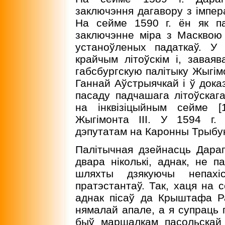
заключэння дагавору з iмпе
На сейме 1590 г. ён як па
заключэнне мiра з Масквою 
устаноўленых падаткаў. У
крайчым лiтоўскiм i, завая
габсбургскую палiтыку Жыгiм
Ганнай Аўстрыячкай i ў доказ
пасаду падчашага лiтоўскаг
на iнквiзiцыйным сейме [1
Жыгiмонта III. У 1594 г.
дэпутатам на Каронны Трыбун
Палiтычная дзейнасць Дараг
двара нiколькi, аднак, не п
шляхты дзякуючы непахi
пратэстантаў. Так, хаця на 
аднак пiсаў да Крыштафа Ра
нямалай апале, а я супраць п
быў маршалкам пасольскай 