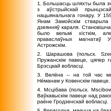
1. Большасць шляхты была зн
з аўстрыйскай прынцэса
нацыянальнага гонару. У 159
Янам Замойскiм стварыла 
дзеянняў караля. Становiшча 
было вельмi хiсткiм, ал
праваслаўных магнатаў 
Астрожскiм.
2. Шарашова (польск. Sze
Пружанскiм павеце, цяпер г
Брэсцкай вобласцi.
3. Велёна -- на той час м
Нёманам у Ковенскiм павеце.
4. Мсцiбава (польск. Mscibow
Ваўкавыскiм павеце над рако
раёне Гродзенскай вобласцi.
5. Верагодна, маецца на ўв