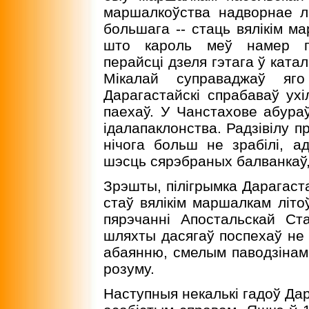
маршалкоўства надворнае лi
большага -- стаць вялiкiм ма
што кароль меў намер пры
перайсцi дзеля гэтага ў ката
Мiкалай суправаджаў яг
Дарагастайскi спрабаваў ухi
паехаў. У Чанстахове абура
iдалапаклонства. Радзiвiлу п
нiчога больш не зрабiлi, ад
шэсць сярэбраных балванкаў,
Зрэшты, пiлiгрымка Дарагаста
стаў вялiкiм маршалкам лiтоў
пярэчаннi Апостальскай Ста
шляхты дасягаў поспехаў не
абаянню, смелым паводзiнам
розуму.
Наступныя некалькi гадоў Да