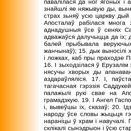
павалілася да ног ягоных і 
знайшлі яе няжывую ды, вынес
страх зьняў усю царкву дый у
Апосталаў рабілася многа 
аднадушныя ўсе ў сенях Са
адважаўся далучыцца да іх; д
балей прыбывала веруючы
жанчынаў); 15. дык выносілі 
і ложках, каб пры праходзе П
16. I зыходзілася ў Ерузалім
нясучы хворых ды апанава
аздараўляліся. 17. I, паўст
тагачасная гэрэзія Саддукей
палажылі рукі свае на Апо
грамадзкую. 19. I Ангел Гасп
і, вывеўшы іх, сказаў: 20. І
народу ўсе словы жыцьця гэ
нараніцы ў храм і навучалі. 
склікалі сынэдрыон і ўсю ста