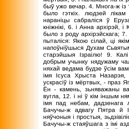
быў ужо вечар. 4. Многа-ж із 
было гэткіх. людзей лікам
нараніцы сабраліся ў Еру
кніжнікі, 6. і Анна архірэй, і 
было з роду архірэйскага; 7.
пыталіся: Якою сілай, ці які
напоўніўшыся Духам Сьвятым
старэйшыя Ізраілю! 9. Ка
добрым учынку нядужаму чал
няхай ведама будзе ўсім вам
імя Ісуса Хрыста Назарэя,
ускрасіў із мёртвых, - праз Я
Ён - камень, зьняважаны в
вугла, 12. і ні ў кім іншым 
імя пад небам, дадзенага 
Бачучы-ж адвагу Пятра й 
няўчоныя і простыя, зьдзівіліс
Бачучы-ж стаяўшага з імі азд