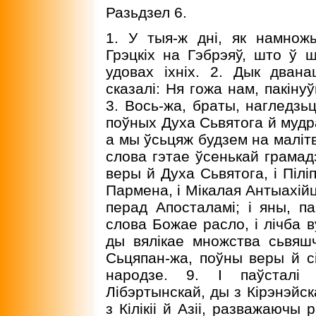
Разьдзел 6.
1. У тыя-ж дні, як намнож
Грэцкіх на Гэбрэяў, што ў 
удовах іхніх. 2. Дык двана
сказалі: Ня гожа нам, пакін
3. Вось-жа, браты, нагледзь
поўных Духа Сьвятога й мудрас
а мы ўсьцяж будзем на малітв
слова гэтае ўсенькай грамад
веры й Духа Сьвятога, і Пілі
Пармена, і Мікалая Антыахійц
перад Апосталамі; і яны, па
слова Божае расло, і лічба 
ды вялікае множства сьвяшч
Сьцяпан-жа, поўны веры й сі
народзе. 9. I паўсталі
Лібэртынскай, ды з Кірэнэйск
з Кілікіі й Азіі, разважаючы