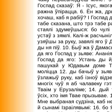
Госпад сказаў: Я - Ісус, яко
ражна ўпірацца. 6. Ён жа, др
хочаш, каб я рабіў? I Госпад д
табе сказана, што трэ табе ра
стаялі здумеўшыся: бо чулі 
устаў з зямлі. Калі-ж расчыні
узяўшы за руку, завялі яго ў Д
ды ня піў. 10. Быў жа ў Дамас
да яго Госпад у зьяве: Ананія
Госпад да яго: Устань ды й
пашукай у Юдавым доме Та
моліцца 12. ды бачыў у зьяв
ўзлажыў руку, каб ізноў відз
многіх чуў я аб чалавеку гэт
Тваім у Ерузаліме; 14. дый 
ўсіх, хто імя Твае прызывае. 1
Мне выбраная судзіна, каб не
й сынамі Ізраілявымі: 16. бо