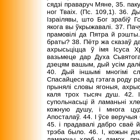
сядзі праваруч Мяне, 35. пак
ног Тваіх. (Пс. 109,1). 36. 
Ізраілявы, што Бог зрабіў Г
якога вы ўкрыжавалі. 37. Пач
прамовілі да Пятра й рэшты
браты? 38. Пётр жа сказаў да
ахрысьціцца ў імя Ісуса Х
вазьмеце дар Духа Сьвятог
дзецям вашым, дый усім далёк
40. Дый іншымі многімі сл
Спасайцеся ад гэтага роду ра
прынялі словы ягоныя, ахрыс
каля трох тысяч душ. 42. 
супольнасьці й ламаньні хле
кожную душу, і многа цу
Апосталаў. 44. I ўсе веручыя 
45. і прадавалі дабро сваё й 
трэба было. 46. І, кожын 
ламаючы хлеб у дамох, пры