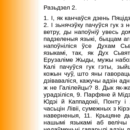
Разьдзел 2.
1. I, як канчаўся дзень Пяці
2. I зьнячэўку пачуўся гук з
ветру, ды напоўніў увесь дом
падзеленыя языкі, быццам агн
напоўніліся ўсе Духам Сь
языкамі, так, як Дух Сьвя
Ерузаліме Жыды, мужы набож
Калі пачуўся гук гэты, зы
кожын чуў, што яны гавораць 
дзіваваліся, кажучы адзін адн
ж не Галілейцы? 8. Дык як-ж
урадзіліся, 9. Парфяне й Мід
Юдэі й Каппадокіі, Понту і А
часьцін Лівіі, сумежных з К
наверненыя, 11. Крыцяне д
нашымі языкамі аб велічы
недаўменьні гаварылі адзін д