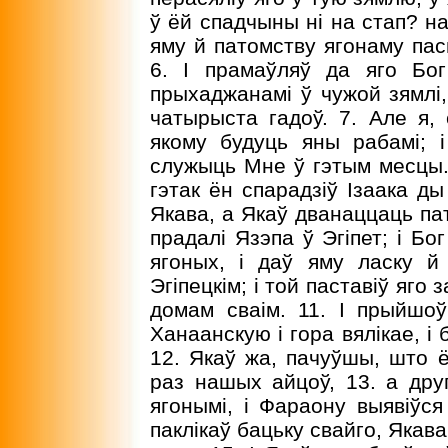
ў ёй спадчыны ні на стап? на
яму й патомству ягонаму пась
6. I прамаўляў да яго Бог
прыхаджанамі ў чужой зямлі,
чатырыста гадоў. 7. Але я,
якому будуць яны рабамі; 
служыць Мне ў гэтым месцы. 
гэтак ён спарадзіў Ізаака ды
Якава, а Якаў дванаццаць пат
прадалі Язэпа ў Эгіпет; і Бог
ягоных, і даў яму ласку 
Эгіпецкім; і той паставіў яго
домам сваім. 11. I прыйшо
Ханаанскую і гора вялікае, і
12. Якаў жа, пачуўшы, што 
раз нашых айцоў, 13. а дру
ягонымі, і Фараону выявіўся
паклікаў бацьку свайго, Якав