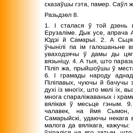
сказаўшы гэта, памер. Саўл ж
Разьдзел 8.
1. I сталася ў той дзень 
Ерузаліме. Дык усе, апрача 
Юдэі й Самарыі. 2. А Сьця
ўчынілі па ім галошаньне в
уваходзячы ў дамы ды цяг
вязьніцу. 4. А тыя, што паразь
Піліп жа, прыйшоўшы ў мест
6. I грамады народу адна
Піліпавых, чуючы й бачучы з
духі із многіх, што мелі іх, 
многа спараліжаваных і храмы
вялікая ў месьце гэным. 
чалавек, на ймя Сымон, 
Самарыйскі, удаючы некага вя
малога да вялікага, кажучы:
ўзіраліся на яго затым, што 