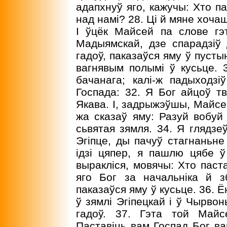
адапхнуў яго, кажучы: Хто па
над намі? 28. Ці й мяне хочаш
I ўцёк Майсей па слове г
Мадыямскай, дзе спарадзіў 
гадоў, паказаўся яму ў пусты
вагнявым полымі ў кусьце. 
бачанага; калі-ж падыходзі
Госпада: 32. Я Бог айцоў тв
Якава. I, задрыжэўшы, Майсе
жа сказаў яму: Разуй вобуй 
сьвятая зямля. 34. Я глядзе
Эгіпце, ды пачуў стагнаньне
ідзі цяпер, я пашлю цябе ў
выракліся, мовячы: Хто паста
яго Бог за начальніка й з
паказаўся яму ў кусьце. 36. 
ў зямлі Эгіпецкай і ў Чырвон
гадоў. 37. Гэта той Майс
Паставіць вам Госпад Бог ва