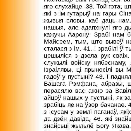
яго слухайце. 38. Той гэта, 
які з ім гутарыў на гары Сін
жывыя словы, каб даць нам.
нашыя, але адапхнулі яго ды
кажучы Аарону: Зрабі нам ба
Майсеем, тым, што вывеў на
сталася з ім. 41. I зрабілі ў т
цешыліся з дзела рук сваіх. 
служылі войску нябеснаму, 
Ізраілявы, ці прыносілі вы 
гадоў у пустыні? 43. I падня
Вашага Рэмфана, абразы, шт
перасялю вас ажно за Вавіл
айцоў нашых у пустыні, як з
зрабіць яе на ўзор бачанае. 
з Ісусам у землі паганаў, як
да дзён Давіда, 46. які знай
знайсьці жыльлё Богу Якава