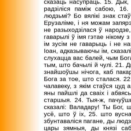
сказаць насупраць. 15. Дык,
радзіліся паміж сабою, 16
людзьмі? Бо вялікі знак стаў
Ерузаліме, і ня можам запярэ
не разыходзілася ў народзе,
гаварылі ў імя гэтае нікому з
ім зусім не гаварыць і не на
Іоан, адказываючы ім, сказал
слухацца вас балей, чым Бог
тым, што бачылі й чулі. 21. Д
знайшоўшы нічога, каб пакар
Бога за тое, што сталася. 2
чалавеку, з якім стаўся цуд а
яны пайшлі да сваіх і абвясь
старшыя. 24. Тыя-ж, пачуўш
сказалі: Валадару! Ты Бог,
усё, што ў іх, 25. што вусна
збунтаваліся пагане, ды людз
цары зямныя, ды князі са