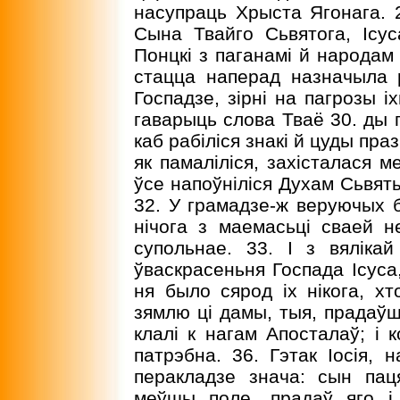
насупраць Хрыста Ягонага. 
Сына Твайго Сьвятога, Ісуса
Понцкі з паганамі й народам 
стацца наперад назначыла р
Госпадзе, зірні на пагрозы і
гаварыць слова Тваё 30. ды 
каб рабіліся знакі й цуды праз
як памаліліся, захісталася м
ўсе напоўніліся Духам Сьвят
32. У грамадзе-ж веруючых б
нічога з маемасьці сваей н
супольнае. 33. I з вяліка
ўваскрасеньня Госпада Ісуса, 
ня было сярод іх нікога, х
зямлю ці дамы, тыя, прадаўш
клалі к нагам Апосталаў; і
патрэбна. 36. Гэтак Іосія,
перакладзе знача: сын паця
меўшы поле, прадаў яго і