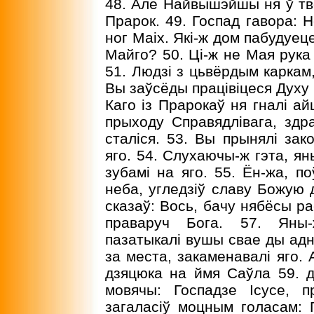
48. Але Найвышэйшы ня ў тв
Прарок. 49. Госпад гавора: 
ног Маіх. Які-ж дом пабудуец
Майго? 50. Ці-ж не Мая рука 
51. Людзі з цьвёрдым каркам
Вы заўсёды працівіцеся Духу 
Каго із Прарокаў ня гналі ай
прыходу Справядлівага, здр
сталіся. 53. Вы прынялі зак
яго. 54. Слухаючы-ж гэта, ян
зубамі на яго. 55. Ён-жа, п
неба, угледзіў славу Божую д
сказаў: Вось, бачу нябёсы р
праваруч Бога. 57. Яны-
пазатыкалі вушы свае ды адна
за места, закаменавалі яго. 
дзяцюка на ймя Саўла 59. ды
мовячы: Госпадзе Ісусе, 
загаласіў моцным голасам: Го