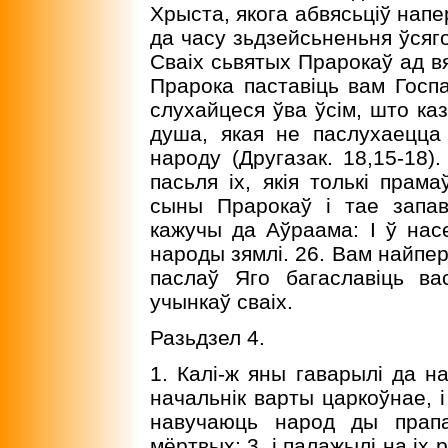
Хрыста, якога абвясьціў напе
да часу зьдзейсьненьня ўсяго
Сваіх сьвятых Прарокаў ад вя
Прарока паставіць вам Госпа
слухайцеся ўва ўсім, што каз
душа, якая не паслухаецца
народу (Другазак. 18,15-18)
пасьля іх, якія толькі прама
сыны Прарокаў і тае запа
кажучы да Аўраама: I ў нас
народы зямлі. 26. Вам найпер
паслаў Яго багаславіць ва
учынкаў сваіх.
Разьдзел 4.
1. Калі-ж яны гаварылі да на
начальнік варты царкоўнае, і
навучаюць народ ды прапа
мёртвых; 3. і палажылі на іх р