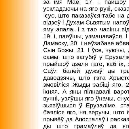
за імя Мае. 17. I пайшоў
ускладаючы на яго рукі, сказ
Ісус, што паказаўся табе на 
відзеў і Духам Сьвятым напоўн
яму апала, і з тае часіны ві
19. і, паеўшы, узмацаваўся. I
Дамаску, 20. і неўзабаве абв
Сын Божы. 21. I ўсе, чуючы, 
самы, што загубіў у Ерузал
прыйшоў дзеля таго, каб іх, 
Саўл балей дужэў ды гра
даводзячы, што гэта Хрысто
змовіліся Жыды забіці яго.
іхняя. А яны пілнавалі варот
вучні, узяўшы яго ўначы, снус
зьявіўшыся ў Ерузаліме, ст
баяліся яго, ня веручы, што 
прывёў да Апосталаў і расказ
ды што прамаўляў да яг