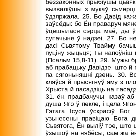
беззаконных прыбіўшы цьвякам
вызваліўшы з мукаў сьмерці
ўдзяржала. 25. Бо Давід каж
заўсёды: бо Ён праваруч мяне,
ўцешылася сэрца маё, ды ў
супачыне ў надзеі. 27. Бо н
дасі Сьвятому Твайму бачы
пуціну жыцьця; Ты напоўніш 
(Псальм 15,8-11). 29. Мужы 
аб прабацьку Давідзе, што й п
па сягоньняшні дзень. 30. В
кляўся й прысягнуў яму з пло
Хрыста й пасадзіць на пасадз
31. ён, прадбачучы, казаў аб
душа Яго ў пекле, і цела Яго
Гэтага Ісуса ўскрасіў Бог,
узьнесены правіцаю Бога 
Сьвятога, Ён выліў тое, што 
ўзышоў на нябёсы; сам жа ён