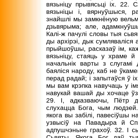
вязьніцу прывясьці іх. 22. 
вязьніцы і, вярнуўшыся, р
знайшлі мы замкнёную вельмі
дзьвярыма; але, адамкнуўшы
Калі-ж пачулі словы тыя сьвя
ды архірэі, дык сумляваліся а
прыйшоўшы, расказаў ім, каж
вязьніцу, стаяць у храме 
начальнік варты з слугамі
баяліся народу, каб не ўкамен
перад радай; і запытаўся ў іх
мы вам крэпка навучаць у імя
навукай вашай ды хочаце ўзь
29. I, адказваючы, Пётр 
слухацца Бога, чым людзей.
якога вы забілі, павесіўшы н
узвысіў на Павадыра й Сп
адпушчэньне грахоў. 32. I с
Сьвяты, Якога Бог даў ты