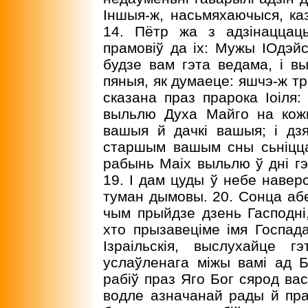
Іншыя-ж, насьмяхаючыся, каз
14. Пётр жа з адзінаццац
прамовіў да іх: Мужы ІОдэйс
будзе вам гэта ведама, і в
пяныя, як думаеце: яшчэ-ж тр
сказана праз прарока Іоіля: 
выльлю Духа Майго на кож
вашыя й дачкі вашыя; і дз
старшым вашым сны сьніцца
рабынь Маіх выльлю ў дні гэ
19. I дам цуды ў небе наверсе
туман дымовы. 20. Сонца абе
чым прыйдзе дзень Гасподні, 
хто прызавеціме імя Госпада
Ізраільскія, выслухайце 
услаўленага міжы вамі ад Б
рабіў праз Яго Бог сярод вас
водле азначанай рады й прад