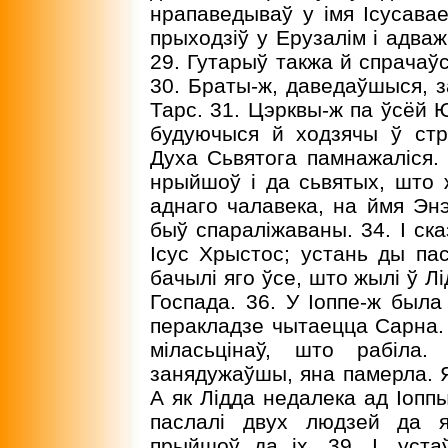
нрапаведываў у імя Ісусавае.
прыходзіў у Ерузалім і адваж
29. Гутарыў такжа й спрачаўся
30. Браты-ж, даведаўшыся, з
Тарс. 31. Цэрквы-ж па ўсёй Ю
будуючыся й ходзячы ў стр
Духа Сьвятога памнажаліся. 
нрыйшоў і да сьвятых, што 
аднаго чалавека, на ймя Энэ
быў спараліжаваны. 34. I ск
Ісус Хрыстос; устань ды пась
бачылі яго ўсе, што жылі ў Лі
Госпада. 36. У Іоппе-ж была
перакладзе чытаецца Сарна.
міласьцінаў, што рабіла
занядужаўшы, яна памерла. Я
А як Лідда недалека ад Іоппы
паслалі двух людзей да я
прыйшоў да іх. 39. I, уст