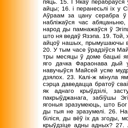
пяць. 15. I Якаў перабраўся
айцы; 16. і перанесьлі іх у 
Аўраам за цану серабра ў
набліжаўся час абяцаньню,
народ ды памнажаўся ў Эгіпц
што ня ведаў Язэпа. 19. Той,
айцоў нашых, прымушаючы вы
20. У тым часе ўрадзіўся Май
тры месяцы ў доме бацькі яго
яго дачка Фараонава дый у
навучыўся Майсей усяе мудра
дзялох. 23. Калі-ж мінула я
сэрца даведацца братоў сваіх
як аднаго крыўдзілі, зас
пакрыўджанага, забіўшы Эг
ягоныя зразумеюць, што Бог
ды тыя не зразумелі. 26. На 
біліся, ды вёў іх да згоды, 
крыўдзіце адны адных? 27. 