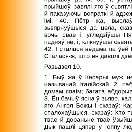
прыйшоў, завялі яго ў сьвятлі
й паказуючы вопраткі й адзе
імі. 40. Пётр жа, выслаў
зьвярнуўшыся да цела, сказ
вочы свае і, угледзіўшы Пя
падняў яе; і, клікнуўшы сьвят
42. I сталася ведама па ўей І
Сталася-ж, што ён даволі дзё
Разьдзел 10.
1. Быў жа ў Кесарыі муж ней
называнай Італійскай, 2. п
домам сваім; багата абдорыв
3. Ён бачыў ясна ў зьяве, ка
яго Ангел Божы і сказаў: Ка
спалохаўшыся, сказаў: Хто ты
твае й дораньне тваё ўзыйшл
Дык пашлі цяпер у Іоппу лю