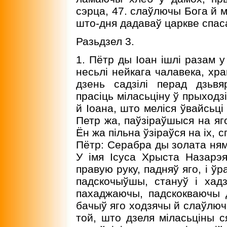
сэрца, 47. слаўлючы Бога й м
што-дня дадаваў царкве спа
Разьдзел 3.
1. Пётр ды Іоан ішлі разам у
несьлі нейкага чалавека, хр
дзень садзілі перад дзьв
прасіць міласьціну ў прыходз
й Іоана, што меліся ўвайсьці 
Петр жа, паўзіраўшыся на яго
Ён жа пільна ўзіраўся на іх, 
Пётр: Серабра ды золата ням
У імя Ісуса Хрыста Назарэя 
правую руку, падняў яго, і ўра
падскочыўшы, стануў і хад
пахаджаючы, падскокваючы 
бачыў яго ходзячы й слаўлючы
той, што дзеля міласьціны с