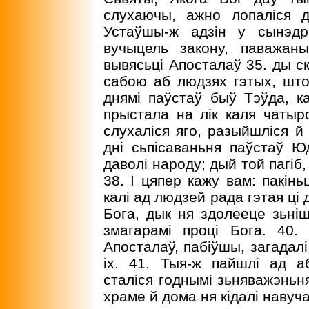
слухаючы, ажно лопаліся ды
Устаўшы-ж адзін у сынэдр
вучыцель закону, паважан
вывясьці Апосталаў 35. ды ск
сабою аб людзях гэтых, што
днямі паўстаў быў Тэўда, к
прыстала на лік каля чатыро
слухаліся яго, разыйшліся й 
дні сьпісаваньня паўстаў Ю
даволі народу; дый той пагіб,
38. I цяпер кажу вам: пакінь
калі ад людзей рада гэтая ці 
Бога, дык ня здолееце зьніш
змагарамі проці Бога. 40.
Апосталаў, пабіўшы, загадалі
іх. 41. Тыя-ж пайшлі ад а
сталіся годнымі зьняважэньня
храме й дома ня кідалі навуч