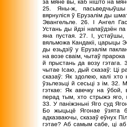
за мяне вы, каб нішто на мян
25. Яны-ж, пасьведчыўшы
вярнуліся ў Ерузалім ды шма
Эвангельле. 26. I Ангел Гас
Устань ды йдзі напаўдзён па 
яна пустая. 27. I, устаўшы,
вяльможа Кандакіі, царыцы Эф
ды езьдзіў у Ерузалім паклан
на возе сваім, чытаў прарока 
й прыстань да возу гэтага. 
чытае Ісаю, дый сказаў: Ці 
сказаў: Як здолею, калі хто
ўзьлезьці й сесьці з ім. 32.
гэткае: Як авечку на ўбой, 
перад тым, хто стрыжэ яго, 
33. У паніжэньні Яго суд Яг
Бо жыцьцё Ягонае ўзята буд
адказваючы, сказаў еўнух Піл
гэтае? Аб самым сабе, ці аб