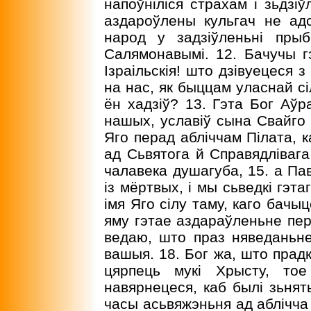
напоўніліся страхам і зьдзіў
аздароўлены кульгач не ад
народ у задзіўленьні пры
Салямонавымі. 12. Бачучы г
Ізраільскія! што дзівуецеся з
на нас, як быццам уласнай сі
ён хадзіў? 13. Гэта Бог Аўра
нашых, уславіў сына Свайго І
Яго перад абліччам Пілата, к
ад Сьвятога й Справядлівага
чалавека душагуба, 15. а Па
із мёртвых, і мы сьведкі гэта
імя Яго сілу таму, каго бачы
яму гэтае аздараўленьне пера
ведаю, што праз няведаньне 
вашыя. 18. Бог жа, што прадк
цярпець мукі Хрысту, тое
навярнецеся, каб былі зьнят
часы асьвяжэньня ад аблічча