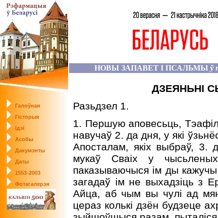
НОВЫ ЗАПАВЕТ І ПСАЛЬМЫ
ў 
ДЗЕЯНЬНІ 
Разьдзел 1.
Галоўная
Гісторыя
1. Першую аповесьць, Тэафілю
Ідэі
навучаў 2. да дня, у які ўзь
Асобы
Апосталам, якіх выбраў, 3. 
Дакумэнты
мукаў Сваіх у чысьленых
Даты
паказываючыся ім ды кажучы 
1553-2003
загадаў ім не выхадзіць з Е
Фотагалерэя
Айца, аб чым вы чулі ад мян
цераз колькі дзён будзеце а
зыйшоўшыся разам, пыталіся ў