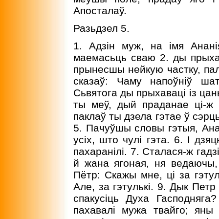
Апосталаў.
Разьдзел 5.
1. Адзін муж, на імя Анан
маемасьць сваю 2. ды прыхав
прынесшы нейкую частку, пал
сказаў: Чаму напоўніў ша
Сьвятога ды прыхаваці із цан
ты меў, дый праданае ці-ж
паклаў ты дзела гэтае ў сэрц
5. Пачуўшы словы гэтыя, Анан
усіх, што чулі гэта. 6. I дз
пахаранілі. 7. Сталася-ж гад
й жана ягоная, ня ведаючы,
Пётр: Скажы мне, ці за гэту
Але, за гэтулькі. 9. Дык Петр
спакусіць Духа Гасподняга
пахавалі мужа твайго; яны