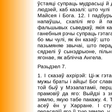
ўстаяці супраць мудрасьці й 
людзей, каб казалі: што чулі
Майсея і Бога. 12. I падбуры
напаўшы, схапілі яго й па
фальшывых сьведкаў, якія ка
ганебныя рэчы супраць гэтага
бо мы чулі, як ён казаў: што
пазьмяняе звычаі, што пера
сядзелі ў сынэдрыоне, пільн
ягонае, як аблічча Ангела.
Разьдзел 7.
1. I сказаў ахрірэй: Ці-ж гэ
мужы браты і айцы! Бог слав
той быў у Мэзапатаміі, пер
прамовіў да яго: Выйдзі з зя
зямлю, якую табе пакажу. 4.
асеў ён у Харране. I стул
перасяліў яго ў тую зямлю, у