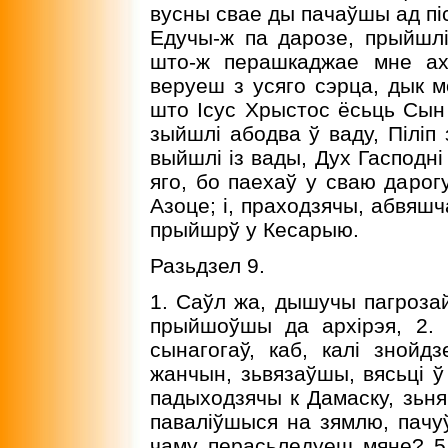
вусны свае ды пачаўшы ад піс
Едучы-ж па дарозе, прыйшлі 
што-ж перашкаджае мне ахр
веруеш з усяго сэрца, дык м
што Ісус Хрыстос ёсьць Сын 
зыйшлі абодва ў ваду, Піліп 
выйшлі із вады, Дух Гасподні
яго, бо паехаў у сваю дарог
Азоце; і, праходзячы, абвяшч
прыйшрў у Кесарыю.
Разьдзел 9.
1. Саўл жа, дышучы пагрозай
прыйшоўшы да архірэя, 2. 
сынагогаў, каб, калі знойд
жанчын, зьвязаўшы, вясьці ў 
падыходзячы к Дамаску, зьняч
паваліўшыся на зямлю, пачуў
чаму перасьледуеш мяне? 5.