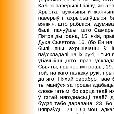
Калі-ж паверылі Піліпу, які 
Хрыста, мужчыны й жанчыны
паверыў і, ахрысьціўшыся, б
вялікія, што рабіліся, здумя
былі, пачуўшы, што Самары
Пятра ды Іоана, 15. якія, пр
Духа Сьвятога, 16. (бо Ён ня
былі яны ахрышчаны ў ім
паўскладалі на іх рукі, і ты
убачыўшы,што праз усклад
Сьвяты, прынёс ім грошы, 19.
той, на каго палажу рукі, пр
да яго: Няхай серабро твае 
ты маніўся за грошы здабыць.
слове гэтым, бо сэрца тваё н
ў гэтай нягоднасьці тваёй 
будзе табе даравана. 23. Бо 
няпраўды. 24. I Сымон, адка