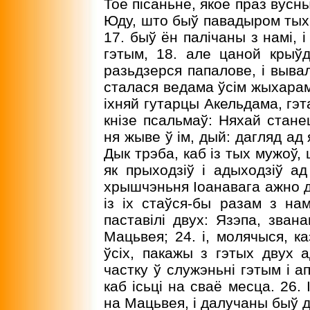
Тое пісаньне, якое праз вусн
Юду, што быў павадыром тых, 
17. быў ён палічаны з намі, 
гэтым, 18. але цаной крыў
разьдзерся папалове, і вывал
сталася ведама ўсім жыхарам
іхняй гутарцы Акельдама, гэт
кнізе псальмаў: Няхай стане
ня жыве ў ім, дый: дагляд ад я
Дык трэба, каб із тых мужоў, 
як прыходзіў і адыходзіў а
хрышчэньня Іоанавага ажно да
із іх стаўся-бы разам з нам
паставілі двух: Язэпа, зва
Мацьвея; 24. і, молячыся, ка
ўсіх, пакажы з гэтых двух а
частку ў служэньні гэтым і а
каб ісьці на сваё месца. 26. 
на Мацьвея, і далучаны быў 