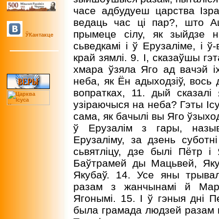
часе адбудуеш царства Ізра
ведаць час ці пар?, што А
прымеце сілу, як зыйдзе 
ЎКантакце
сьведкамі і ў Ерузаліме, і 
край зямлі. 9. I, сказаўшы гэ
хмара ўзяла Яго ад вачэй іх
неба, як Ён адыходзіў, вось 
вопратках, 11. дый сказалі 
узіраючыся на неба? Гэты Ісу
сама, як бачылі вы Яго ўзыхо
ў Ерузалім з гары, назы
Ерузаліму, за дзень суботн
сьвятліцу, дзе былі Пётр і 
Баўтрамей ды Мацьвей, Як
Якубаў. 14. Усе яны трыва
разам з жанчынамі й Мары
Ягонымі. 15. I ў гэныя дні П
была грамада людзей разам к