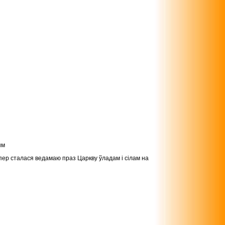
ым
япер сталася ведамаю праз Царкву ўладам і сілам на