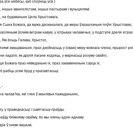
а ўсе нябёсы, каб споўніць усё.)
і, іншых эвангелістамі, іншых пастырамі і вучыцялямі
я, на будаваньне Цела Хрыстовага,
ьня Сына Божага, да мужа дасканалага, да меры ўзрашчэньня поўні Хрыстовае;
хаплянымі ўсякім ветрам навукі, у хітрыках чалавечых, у подступе дзеля хітра
 Які ёсьць Галава, Хрыстос,
і вязямі змацаваньня, праз дзейнасьць у (сваю) меру кожнага члена, прырост ро
 не хадзілі, як другія пагане ходзяць, у марнасьці розуму свайго,
я Божага праз няведаньне іх, праз закамяненьне сэрца іх;
 рабіць усякі бруд у прагавітасьці.
 -
га чалав?ка, які тлее ў манлівых пажаданьнях,
гу, у праведнасьці і сьвятасьці праўды.
раўду бліжняму свайму, бо мы члены адзін аднаму.
дзе ў гневе вашым;