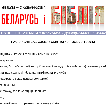
АПАВЕТ І ПСАЛЬМЫ
ў перакладзе Л.Дзекуць-Малея і А.Луцкев
ПАСЛАНЬНЕ ДА ЭФЭСЦАЎ СЬВЯТОГА АПОСТАЛА ПАЎЛЫ
м, што ў Эфэсе, і верным у Хрысьце Ісусе:
са Хрыста.
рыста, Які пабагаславіў нас у Хрысьце ўсякім духоўным багаслаўленьнем у няб
быць нам сьвятымі і беззаганнымі перад Ім у любві,
са Хрыста з ласкавасьці волі Сваей,
ўмілаваным,
 грахоў, водле багацьця ласкі Яго,
ме,
васьць Сваю, што ранней пастанавіў у Сабе,