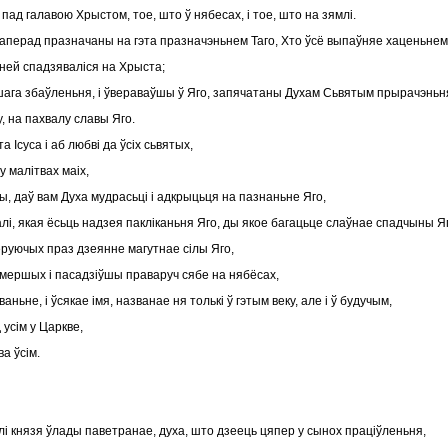
пад галавою Хрыстом, тое, што ў нябесах, і тое, што на зямлі.
мы наперад празначаны на гэта празначэньнем Таго, Хто ўсё выпаўняе хаценьнем
аней спадзяваліся на Хрыста;
ашага збаўленьня, і ўвераваўшы ў Яго, запячатаны Духам Сьвятым прырачэньн
, на пахвалу славы Яго.
 Ісуса і аб любві да ўсіх сьвятых,
у малітвах маіх,
ы, даў вам Духа мудрасьці і адкрыцьця на пазнаньне Яго,
лі, якая ёсьць надзея пакліканьня Яго, ды якое багацьце слаўнае спадчыны Я
веруючых праз дзеянне магутнае сілы Яго,
амершых і пасадзіўшы праваруч сябе на нябёсах,
аваньне, і ўсякае імя, названае ня толькі ў гэтым веку, але і ў будучым,
д усім у Царкве,
а ўсім.
а волі князя ўлады паветранае, духа, што дзеець цяпер у сынох праціўленьня,