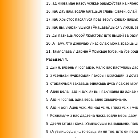
15. ад Якога мае назоў усякае бацькоўства на нябёсах
16. каб даў вам, водле багацьця славы Сваёй, сіла
17. каб Хрыстос пасяліўся праз веру ў сэрцах вашы
18. каб вы, укараніўшыся і ўмацаваўшыся ў любві, з
19. ды пазнаць любоў Хрыстову, што вышэй за разу
20. А Таму, Хто дзеючаю ў нас сілаю можа зрабіць ш
21. Таму слава ў Царкве ў Хрысьце Ісусе, на ўсе роды
Разьдзел 4.
1. Дык я, вязень у Госпадзе, малю вас паступаць дас
2. з усенькай мудрасьцяй пакоры і ціхасьцяй, з доў
3. стараючыся захаваць еднасьць духа ў саюзе міру
4. Адно цела і адзін дух, як вы і пакліканы да аднае
5. Адзін Госпад, адна вера, адно хрышчэньне,
6. Адзін Бог і Ацец усіх, Які над усімі, і праз усіх, і ў-в
7. Кожнаму-ж з нас дадзена ласка водле меры дару
8. Дзеля гэтага і кажа: Узыйшоўшы на вышыню, пала
9. (А ўзыйшоўшы) што ёсьць, як ня тое, што ён пер