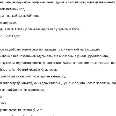
 нашага, выпаўняючы жаданьні цела і думак, і былі па прыродзе дзяцьмі гневу, як
якою палюбіў нас,
ом, - ласкай вы выбаўлены, -
ысьце Ісусе,
ьця ласкі Сваёй у ласкавасьці да нас у Хрысьце Ісусе.
ас - Божы дар:
се на добрыя ўчынкі, якія Бог загадзя празначыў, каб мы ў іх хадзілі.
азываныя неабрэзаньнем ад так званага абрэзаньня ў целе, рукатворнага,
 чужакамі ад грамадзянства Ізраільскага і чужыя запаветам прырачэньня, ня м
ёка, сталіся блізкімі крывёю Хрыстоваю.
 і разбурыў стаяўшую пасярэдзіне загарадку,
 запаведзяў навукай, каб з двох стварыць у Сабе аднаго новага чалавека, ла
крыж, забіўшы на ім варожасьць;
м,
Духу.
зяне сьвятым і хатнія ў Бога,