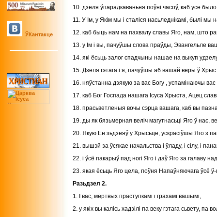
10. дзеля ўпарадкаваньня поўні часоў, каб усе было 
11. У Ім, у Якім мы і сталіся насьледнікамі, былі 
12. каб быць нам на пахвалу славы Яго, нам, што р
ЎКантакце
13. у Ім і вы, пачуўшы слова праўды, Эвангельле в
14. які ёсьць залог спадчыны нашае на выкуп удзелу
15. Дзеля гэтага і я, пачуўшы аб вашай веры ў Хрыста
16. няўстанна дзякую за вас Богу , успамінаючы вас 
17. каб Бог Госпада нашага Ісуса Хрыста, Ацец слав
18. прасьветленыя вочы сэрца вашага, каб вы пазна
19. ды як бязьмерная веліч магутнасьці Яго ў нас, 
20. Якую Ен зьдзеяў у Хрысьце, ускрасіўшы Яго з п
21. вышэй за ўсякае начальства і ўладу, і сілу, і пан
22. і ўсё пакарыў пад ногі Яго і даў Яго за галаву на
23. якая ёсьць Яго цела, поўня Напаўняючага ўсё ў-в
Разьдзел 2.
1. I вас, мёртвых праступкамі і грахамі вашымі,
2. у якіх вы калісь хадзілі па веку гэтага сьвету, п