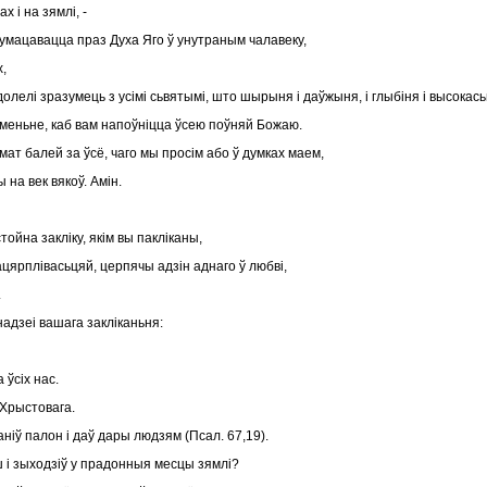
 і на зямлі, -
й умацавацца праз Духа Яго ў унутраным чалавеку,
х,
долелі зразумець з усімі сьвятымі, што шырыня і даўжыня, і глыбіня і высокась
меньне, каб вам напоўніцца ўсею поўняй Божаю.
мат балей за ўсё, чаго мы просім або ў думках маем,
 на век вякоў. Амін.
тойна закліку, якім вы пакліканы,
гацярплівасьцяй, церпячы адзін аднаго ў любві,
.
 надзеі вашага закліканьня:
а ўсіх нас.
 Хрыстовага.
ніў палон і даў дары людзям (Псал. 67,19).
ш і зыходзіў у прадонныя месцы зямлі?