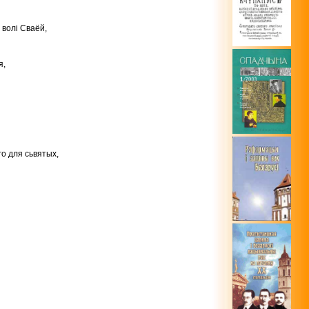
 волі Сваёй,
я,
го для сьвятых,