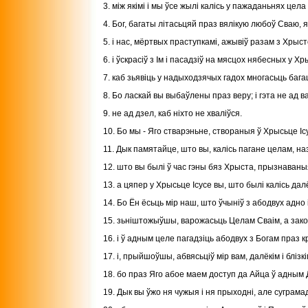
3. між якімі і мы ўсе жылі калісь у пажаданьнях цела
4. Бог, багаты літасьцяй праз вялікую любоў Сваю, 
5. і нас, мёртвых праступкамі, ажывіў разам з Хрыст
6. і ўскрасіў з Ім і пасадзіў на мясцох нябесных у Хр
7. каб зьявіць у надыходзячых гадох многасьць багац
8. Бо ласкай вы выбаўлены праз веру; і гэта не ад в
9. не ад дзел, каб ніхто не хваліўся.
10. Бо мы - Яго стварэньне, створаныя ў Хрысьце Ісу
11. Дык памятайце, што вы, калісь пагане целам, н
12. што вы былі ў час гэны бяз Хрыста, прызнаваныя
13. а цяпер у Хрысьце Ісусе вы, што былі калісь дал
14. Бо Ён ёсьць мір наш, што ўчыніў з абодвух адно
15. зьніштожыўшы, варожасьць Целам Сваім, а закон
16. і ў адным целе пагадзіць абодвух з Богам праз 
17. і, прыйшоўшы, абвясьціў мір вам, далёкім і блізкі
18. бо праз Яго абое маем доступ да Айца ў адным 
19. Дык вы ўжо ня чужыя і ня прыходні, але суграмад