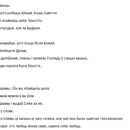
арыць.
, што робіцца яўным, ёсьць сьвятло;
, і асьвеціць цябе Хрыстос.
зглуздыя, але як мудрыя,
азнавайце, што ёсьць Воля Божая.
паўняйцеся Духам,
і духоўнымі, пяючы і іграючы Госпаду ў сэрцах вашых,
пада нашага Ісуса Хрыста,
арквы, і Ён жа збавіцель цела;
сваім мужом у-ва ўсім.
Царкву і выдаў Сябе за яе,
у слове;
з плямы ці заганы ці чаго гэткага, але каб яна была сьвятая і беззаганная.
свае: хто любіць жонку сваю, самога сябе любіць.