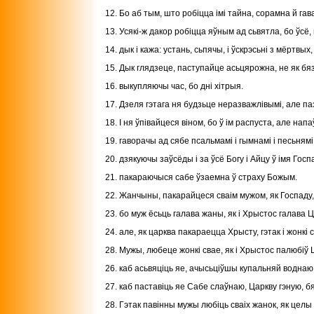
12. Бо аб тым, што робіцца імі тайна, сорамна й гав
13. Усякі-ж дакор робіцца яўным ад сьвятла, бо ўсё
14. дык і кажа: устань, сьпячы, і ўскрэсьні з мёртвых
15. Дык глядзеце, паступайце асьцярожна, не як бя
16. выкупляючы час, бо дні хітрыя.
17. Дзеля гэтага ня будзьце неразважлівымі, але п
18. I ня ўпівайцеся віном, бо ў ім распуста, але на
19. гаворачы ад сябе псальмамі і гымнамі і песьням
20. дзякуючы заўсёды і за ўсё Богу і Айцу ў імя Гос
21. пакараючыся сабе ўзаемна ў страху Божым.
22. Жанчыны, пакарайцеся сваім мужом, як Госпаду,
23. бо муж ёсьць галава жаны, як і Хрыстос галава Ц
24. але, як царква пакараецца Хрысту, гэтак і жонкі 
28. Мужы, любеце жонкі свае, як і Хрыстос палюбіў 
26. каб асьвяціць яе, ачысьціўшы купальняй воднаю 
27. каб паставіць яе Сабе слаўнаю, Царкву гэную, бя
28. Гэтак павінны мужы любіць сваіх жанок, як целы 