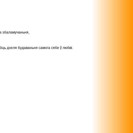
га збаламучаньня,
біць дзеля будаваньня самога сябе ў любві.