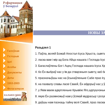
НОВЫ З
Разьдзел 1
Галоўная
1. Паўла, воляй Божай Апостал Ісуса Хрыста, сьвяты
Гісторыя
2. ласка вам і мір ад Бога Айца нашага і Госпада Ісу
Ідэі
3. Багаслаўлены Бог і Ацец Госпада нашага Ісуса Х
Асобы
4. бо Ён выбраў нас у Ім да стварэньня сьвету, каб 
Дакумэнты
Даты
5. празначыўшы нас на ўсынаўленьне Сабе праз Ісу
1553-2003
6. на пахвалу славы ласкі Сваей, Ён абдорыў нас у 
Фотагалерэя
7. у Якім маем адкупленьне Крывёю Яго,адпушчэньне
8. якую Ён размножыў нам у ўсякай мудрасьці і розу
9. даўшы нам пазнаць тайну волі Сваей, праз ласка