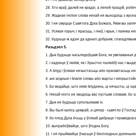
28. Хто краў, далей не крадзі, а лепей працуй, робя
29. Жаднае гнілое слова няхай ня выходзіць з вусн
30. I ня смуціце Сьвятога Духа Божага, Якім вы зап
31. Усякая горыч, і ярасьць, і гнеў, і крык, і лаянка 
32. будзьце-ж адзін да аднаго добрымі, спагадлівым
Разьдзел 5.
1. Дык будзьце насьлядоўцамі Бога, як умілаваныя д
2. і хадзеце ў любві, як і Хрыстос палюбіў нас і выд
3. А блуд і ўсякая нячыстасьць або прагавітасьць нях
4. ані агідныя і благія словы або жарты і няпрыстой
5. Бо ведайце, што ніякі блудзень, ці нячысты, ці хц
6. Няхай ніхто ня зводзіць вас пустымі словамі, бо
7. Дык ня будзьце супольнікамі іх.
8. Вы былі калісь цемрай, а цяпер - сьвятло ў Госпа
9. бо плод Духа ёсьць у ўсякай дабраце і праведнась
10. выпрабоўвайце, што ўгодна Богу,
11. і ня прыймайце ўчасьця ў бясплодных дзеяньня