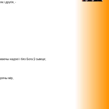
 і другія, -
аючы надзеі і бяз Бога ў сьвеце;
дзячы мір,