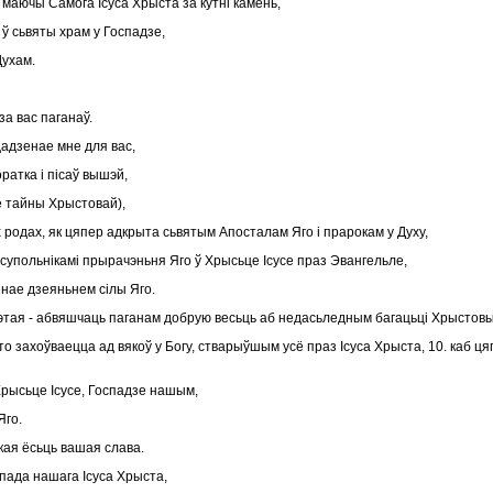
 маючы Самога Ісуса Хрыста за кутні камень,
 ў сьвяты храм у Госпадзе,
Духам.
за вас паганаў.
 дадзенае мне для вас,
ратка і пісаў вышэй,
е тайны Хрыстовай),
 родах, як цяпер адкрыта сьвятым Апосталам Яго і прарокам у Духу,
і супольнікамі прырачэньня Яго ў Хрысьце Ісусе праз Эвангельле,
зенае дзеяньнем сілы Яго.
 гэтая - абвяшчаць паганам добрую весьць аб недасьледным багацьці Хрыстов
што захоўваецца ад вякоў у Богу, стварыўшым усё праз Ісуса Хрыста, 10. каб ц
Хрысьце Ісусе, Госпадзе нашым,
Яго.
кая ёсьць вашая слава.
спада нашага Ісуса Хрыста,