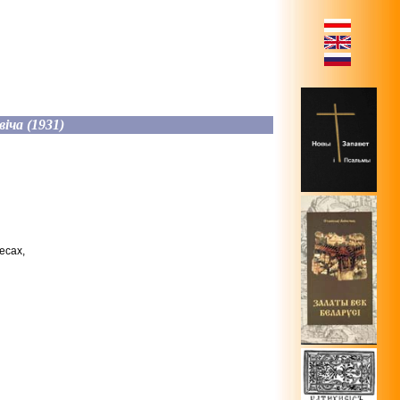
іча (1931)
есах,