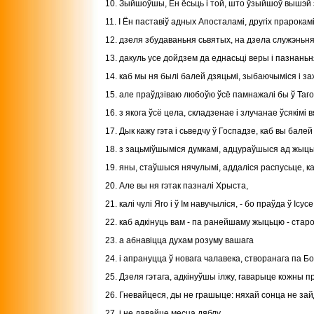
10. Зыйшоўшы, Ён ёсьць і той, што ўзыйшоў вышэй з
11. I Ён паставіў адных Апосталамі, другіх прарокам
12. дзеля збудаваньня сьвятых, на дзела служэньн
13. дакуль усе дойдзем да еднасьці веры і пазнан
14. каб мы ня былі балей дзяцьмі, зыбаючыміся і за
15. але праўдзіваю любоўю ўсё памнажалі бы ў Таго,
16. з якога ўсё цела, складзенае і злучанае ўсякім
17. Дык кажу гэта і сьведчу ў Госпадзе, каб вы балей
18. з зацьміўшыміся думкамі, адцураўшыся ад жыцьц
19. яны, стаўшыся нячулымі, аддаліся распусьце, каб
20. Але вы ня гэтак пазналі Хрыста,
21. калі чулі Яго і ў Ім навучыліся, - бо праўда ў Ісусе,
22. каб адкінуць вам - па ранейшаму жыцьцю - старо
23. а абнавіцца духам розуму вашага
24. і апрануцца ў новага чалавека, створанага па Бо
25. Дзеля гэтага, адкінуўшы ілжу, гаварыце кожны п
26. Гневайцеся, ды не грашыце: няхай сонца не зай
27. і не давайце месца дяблу.