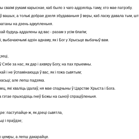
чы сваімі рукамі карыснае, каб было з чаго аддзяліць таму, хто мае патрэбу.
аў вашых, а толькі добрае дзеля збудаваньня ў веры, каб ласку давала тым, ш
ячатаны на дзень адкупленьня.
няхай будуць аддалены ад вас - разам з усім благім;
і, выбачаючымі адзін аднаму, як і Бог у Хрысьце выбачыў вам.
зеці,
аў Сябе за нас, як дар і ахвяру Богу, на пах прыемны.
ай і не ўспамінаюцца ў вас, як і гожа сьвятым;
насьці; але лепш падзяка.
івец, які хваліць ідалаў, ня мае спадчыны ў Царстве Хрыста і Бога.
 за гэтае прыходзіць гнеў Божы на сыноў спраціўленьня.
дзе: паступайце-ж, як дзеці сьвятла,
ці і праўдзе;
х цемры, а лепш дакарайце.