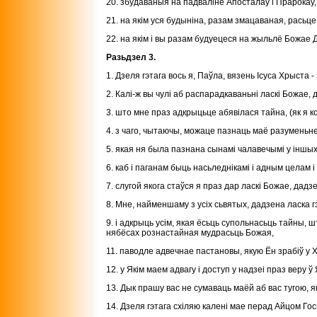
20. збудаваныя на падваліне Апосталаў і Прарокаў,
21. на якім уся будыніна, разам змацаваная, расьце
22. на якім і вы разам будуецеся на жыльлё Божае 
Разьдзел 3.
1. Дзеля гэтага вось я, Паўла, вязень Ісуса Хрыста - 
2. Калі-ж вы чулі аб распарадкаваньні ласкі Божае,
3. што мне праз адкрыцьце абявілася тайна, (як я ко
4. з чаго, чытаючы, можаце пазнаць маё разуменьн
5. якая ня была пазнана сынамі чалавечымі у іншых
6. каб і паганам быць насьледнікамі і адным целам 
7. слугой якога стаўся я праз дар ласкі Божае, дад
8. Мне, найменшаму з усіх сьвятых, дадзена ласка
9. і адкрыць усім, якая ёсьць супольнасьць тайны, 
нябёсах рознастайная мудрасьць Божая,
11. паводле адвечнае пастановы, якую Ён зрабіў у 
12. у Якім маем адвагу і доступ у надзеі праз веру ў 
13. Дык прашу вас не сумаваць маёй аб вас тугою, я
14. Дзеля гэтага схіляю калені мае перад Айцом Го