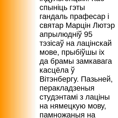
спыніць гэты
гандаль прафесар і
святар Марцін Лютэр
апрылюдніў 95
тэзісаў на лацінскай
мове, прыбіўшы іх
да брамы замкавага
касцёла ў
Вітэнбергу. Пазьней,
перакладзеныя
студэнтамі з лаціны
на нямецкую мову,
памножаныя на