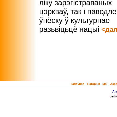
ліку зарэгістраваных
цэркваў, так і паводле
ўнёску ў культурнае
разьвіцьцё нацыі
<да
Галоўная -
Гісторыя -
Ідэі -
Асо
Аг