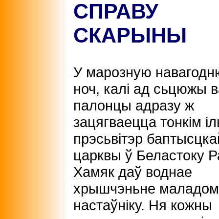
СПРАВУ
СКАРЫНЫ
У марозную навагод
ноч, калі ад сьцюжы в
палонцы адразу ж
зацягваецца тонкім і
прэсьвітэр баптысцка
царквы ў Беластоку 
Хамяк даў воднае
хрышчэньне маладом
настаўніку. Ня кожны