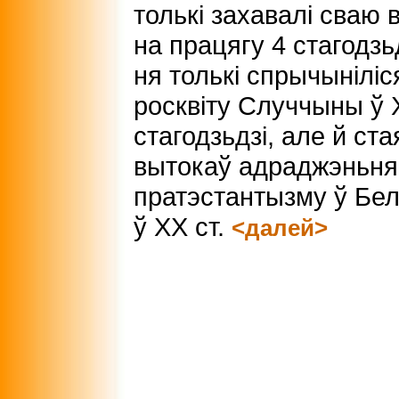
толькі захавалі сваю 
на працягу 4 стагодзь
ня толькі спрычыніліс
росквіту Случчыны ў 
стагодзьдзі, але й ста
вытокаў адраджэньня
пратэстантызму ў Бел
ў ХХ ст.
<далей>