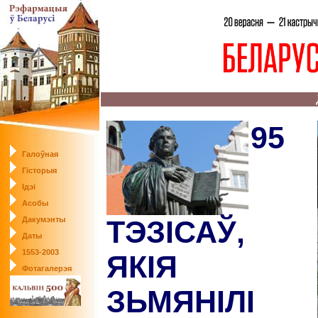
95
Галоўная
Гісторыя
Ідэі
Асобы
Дакумэнты
ТЭЗІСАЎ,
Даты
1553-2003
ЯКІЯ
Фотагалерэя
ЗЬМЯНІЛІ