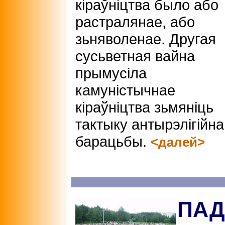
кіраўніцтва было або
растралянае, або
зьняволенае. Другая
сусьветная вайна
прымусіла
камуністычнае
кіраўніцтва зьмяніць
тактыку антырэлігійна
барацьбы.
<далей>
ПАД